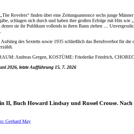
ts „The Revelers“ finden über eine Zeitungsannonce sechs junge Mä
 schlagen sich durch und haben ihre großen Erfolge mit Hits wie „Me
enen sie ihr Publikum vollends in ihren Bann ziehen … Unvergessliche
.
 des Sextetts sowie 1935 schließlich das Berufsverbot für die drei 
rzählt.
M: Andreas Gergen, KOSTÜME: Friederike Friedrich, CHOREO
i 2026, letzte Aufführung 15. 7. 2026
n II, Buch Howard Lindsay und Russel Crouse. Nach 