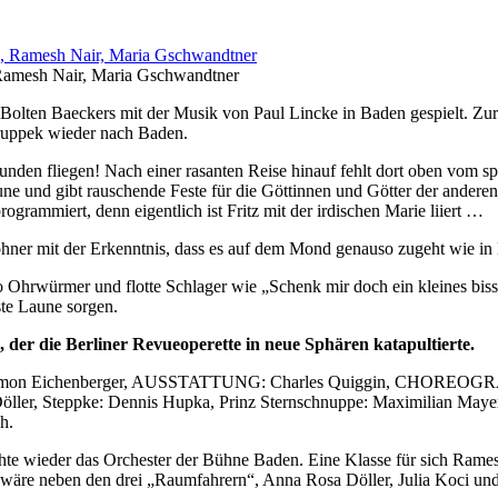
 Ramesh Nair, Maria Gschwandtner
olten Baeckers mit der Musik von Paul Lincke in Baden gespielt. Zur F
truppek wieder nach Baden.
nden fliegen! Nach einer rasanten Reise hinauf fehlt dort oben vom s
une und gibt rauschende Feste für die Göttinnen und Götter der andere
rammiert, denn eigentlich ist Fritz mit der irdischen Marie liiert …
hner mit der Erkenntnis, dass es auf dem Mond genauso zugeht wie in B
o Ohrwürmer und flotte Schlager wie „Schenk mir doch ein kleines bis
ste Laune sorgen.
der die Berliner Revueoperette in neue Sphären katapultierte.
on Eichenberger, AUSSTATTUNG: Charles Quiggin, CHOREOGRA
 Döller, Steppke: Dennis Hupka, Prinz Sternschnuppe: Maximilian May
h.
chte wieder das Orchester der Bühne Baden. Eine Klasse für sich Rame
n wäre neben den drei „Raumfahrern“, Anna Rosa Döller, Julia Koci und