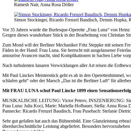
Ramesh Nair, Anna Rosa Döller
Simon Stockinger, Ricardo Frenzel Baudisch, Dennis Hupka,
Vor 35 Jahren wurde die Burlesque-Operette „Frau Luna“ von Heinz B
Gergen dieses wunderbare Stück in der Bearbeitung von Christian S
Zum Mond will der Berliner Mechaniker Fritz Steppke mit seinen Freu
Fäden in der Hand: Frau Luna. Sie herrscht mit ausgelassener Feierla
amouröse Avancen macht, sind Komplikationen in Sachen Liebe vorprog
Nach turbulenten lunaren Verwicklungen aller Art reisen die Erdbewo
Mit Paul Linckes Meisterstück geht es ab in den Operettenhimmel, w
schlafen geht“ oder der Marsch „Das ist die Berliner Luft“ für allerbe
Mit FRAU LUNA schuf Paul Lincke 1899 einen Sensationserfolg, 
MUSIKALISCHE LEITUNG: Victor Petrov, INSZENIERUNG: Sim
Frau Luna: Julia Koci, Marie: Mariella Hofbauer, Stella: Anna Rosa
Pannecke: Ricardo Frenzel Baudisch, Frau Pusebach: Stefanie Dietric
Sehr gut gefallen hat auch das Bühnenbild. Eine Glanzleistung erbra
überdurchschnittliche Leistung abgeliefert. Besonders hervorzuhebe