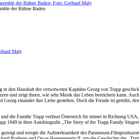
semble der Bühne Baden
 in den Haushalt des verwitweten Kapitäns Georg von Trapp geschickt
rzen und zeigt ihnen, wie sehr Musik das Leben bereichern kann. Auch
und Georg einander ihre Liebe gestehen. Doch die Freude ist getrübt, 
 und die Familie Trapp verlässt Österreich für immer in Richtung USA,
pp 1949 in ihrer Autobiografie „The Story of the Trapp Family Singers
 gezeigt und erregte die Aufmerksamkeit des Paramount-Filmproduzente
hard Rodgers und Oscar Hammerstein II, um die Geschichte der „Trapp