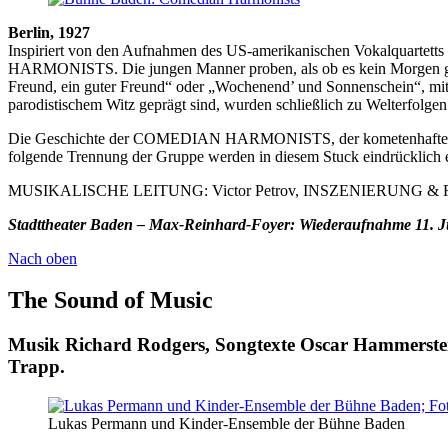
Berlin, 1927
Inspiriert von den Aufnahmen des US-amerikanischen Vokalquartet
HARMONISTS. Die jungen Manner proben, als ob es kein Morgen gäbe,
Freund, ein guter Freund“ oder „Wochenend’ und Sonnenschein“, mit d
parodistischem Witz geprägt sind, wurden schließlich zu Welterfolgen
Die Geschichte der COMEDIAN HARMONISTS, der kometenhafte Aufstieg
folgende Trennung der Gruppe werden in diesem Stuck eindrücklich e
MUSIKALISCHE LEITUNG: Victor Petrov, INSZENIERUNG & RAU
Stadttheater Baden – Max-Reinhard-Foyer: Wiederaufnahme 11. Jun
Nach oben
The Sound of Music
Musik Richard Rodgers, Songtexte Oscar Hammerstei
Trapp.
Lukas Permann und Kinder-Ensemble der Bühne Baden