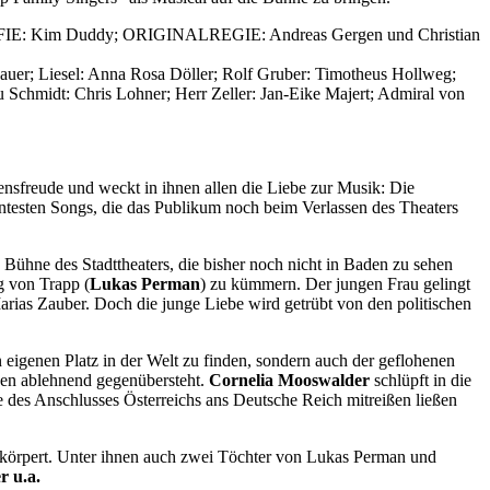
 Kim Duddy; ORIGINALREGIE: Andreas Gergen und Christian
uer; Liesel: Anna Rosa Döller; Rolf Gruber: Timotheus Hollweg;
u Schmidt: Chris Lohner; Herr Zeller: Jan-Eike Majert; Admiral von
ensfreude und weckt in ihnen allen die Liebe zur Musik: Die
ten Songs, die das Publikum noch beim Verlassen des Theaters
 Bühne des Stadttheaters, die bisher noch nicht in Baden zu sehen
g von Trapp (
Lukas Perman
) zu kümmern. Der jungen Frau gelingt
arias Zauber. Doch die junge Liebe wird getrübt von den politischen
n eigenen Platz in der Welt zu finden, sondern auch der geflohenen
chen ablehnend gegenübersteht.
Cornelia Mooswalder
schlüpft in die
uge des Anschlusses Österreichs ans Deutsche Reich mitreißen ließen
örpert. Unter ihnen auch zwei Töchter von Lukas Perman und
r u.a.