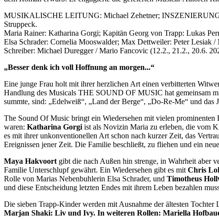
MUSIKALISCHE LEITUNG: Michael Zehetner; INSZENIERUNG: 
Struppeck.
Maria Rainer: Katharina Gorgi; Kapitän Georg von Trapp: Lukas Per
Elsa Schrader: Cornelia Mooswalder; Max Dettweiler: Peter Lesiak / 
Schreiber: Michael Duregger / Mario Fancovic (12.2., 21.2., 20.6. 20
„Besser denk ich voll Hoffnung an morgen...“
Eine junge Frau holt mit ihrer herzlichen Art einen verbitterten Wit
Handlung des Musicals THE SOUND OF MUSIC hat gemeinsam mit den
summte, sind: „Edelweiß“, „Land der Berge“, „Do-Re-Me“ und das Jodel
The Sound Of Music bringt ein Wiedersehen mit vielen prominenten Dar
waren:
Katharina Gorgi
ist als Novizin Maria zu erleben, die vom K
es mit ihrer unkonventionellen Art schon nach kurzer Zeit, das Vertr
Ereignissen jener Zeit. Die Familie beschließt, zu fliehen und ein n
Maya Hakvoort
gibt die nach Außen hin strenge, in Wahrheit aber ve
Familie Unterschlupf gewährt. Ein Wiedersehen gibt es mit
Chris Lo
Rolle von Marias Nebenbuhlerin Elsa Schrader, und
Timotheus Hol
und diese Entscheidung letzten Endes mit ihrem Leben bezahlen muss
Die sieben Trapp-Kinder werden mit Ausnahme der ältesten Tochter L
Marjan Shaki: Liv und Ivy. In weiteren Rollen: Mariella Hofbau