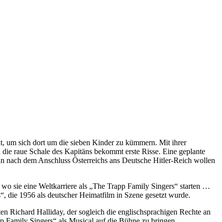
, um sich dort um die sieben Kinder zu kümmern. Mit ihrer
 die raue Schale des Kapitäns bekommt erste Risse. Eine geplante
denn nach dem Anschluss Österreichs ans Deutsche Hitler-Reich wollen
 wo sie eine Weltkarriere als „The Trapp Family Singers“ starten …
“, die 1956 als deutscher Heimatfilm in Szene gesetzt wurde.
n Richard Halliday, der sogleich die englischsprachigen Rechte an
 Family Singers“ als Musical auf die Bühne zu bringen.