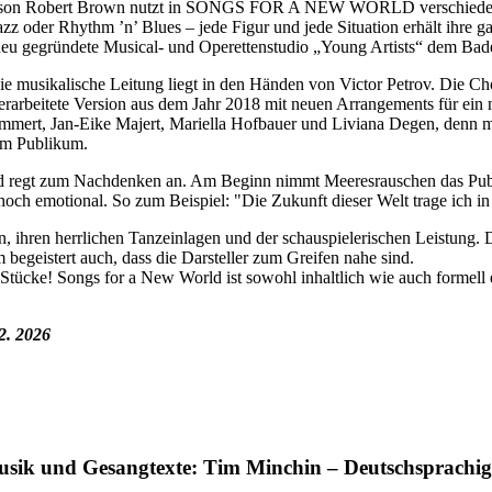
ason Robert Brown nutzt in SONGS FOR A NEW WORLD verschiedene mu
 oder Rhythm ’n’ Blues – jede Figur und jede Situation erhält ihre ga
gegründete Musical- und Operettenstudio „Young Artists“ dem Bad
die musikalische Leitung liegt in den Händen von Victor Petrov. Di
rarbeitete Version aus dem Jahr 2018 mit neuen Arrangements für ein 
ert, Jan-Eike Majert, Mariella Hofbauer und Liviana Degen, denn mit
em Publikum.
und regt zum Nachdenken an. Am Beginn nimmt Meeresrauschen das Pub
 hoch emotional. So zum Beispiel: "Die Zukunft dieser Welt trage ich in
n, ihren herrlichen Tanzeinlagen und der schauspielerischen Leistung. 
 begeistert auch, dass die Darsteller zum Greifen nahe sind.
ücke! Songs for a New World ist sowohl inhaltlich wie auch formell
2. 2026
usik und Gesangtexte: Tim Minchin – Deutschsprachig