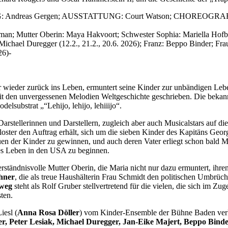
Andreas Gergen; AUSSTATTUNG: Court Watson; CHOREOGRAFIE:
man; Mutter Oberin: Maya Hakvoort; Schwester Sophia: Mariella Hofba
Michael Duregger (12.2., 21.2., 20.6. 2026); Franz: Beppo Binder; Fra
26)-
wer wieder zurück ins Leben, ermuntert seine Kinder zur unbändigen Leb
 unvergessenen Melodien Weltgeschichte geschrieben. Die bekanntes
substrat „“Lehijo, lehijo, lehiiijo“.
stellerinnen und Darstellern, zugleich aber auch Musicalstars auf die
loster den Auftrag erhält, sich um die sieben Kinder des Kapitäns Geor
auen der Kinder zu gewinnen, und auch deren Vater erliegt schon bald M
eues Leben in den USA zu beginnen.
rständnisvolle Mutter Oberin, die Maria nicht nur dazu ermuntert, ihre
hner
, die als treue Haushälterin Frau Schmidt den politischen Umbrü
lweg
steht als Rolf Gruber stellvertretend für die vielen, die sich im Z
ten.
iesl (
Anna Rosa Döller
) vom Kinder-Ensemble der Bühne Baden verk
er, Peter Lesiak, Michael Duregger, Jan-Eike Majert, Beppo Binde