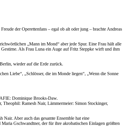
reude der Operettenfans – egal ob alt oder jung – brachte Andreas
prichwörtlichen „Mann im Mond“ aber jede Spur. Eine Frau hält alle
n Gestirne. Als Frau Luna ein Auge auf Fritz Steppke wirft und ihm
erlin, wieder auf die Erde zurück.
schen Liebe“, „Schlösser, die im Monde liegen“, „Wenn die Sonne
FIE: Dominique Brooks-Daw.
er, Theophil: Ramesh Nair, Lämmermeier: Simon Stockinger,
sh Nair. Aber auch das gesamte Ensemble hat eine
 Maria Gschwandtner, der für ihre akrobatischen Einlagen größten