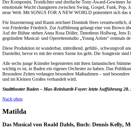
Der Komponist, Textdichter und dreifache Tony-Award-Gewinner J
emotionale Wucht changieren zwischen Swing, Gospel, Funk, Pop, Jazz
neue Welt. Mit SONGS FOR A NEW WORLD präsentiert sich das neu 
Für Inszenierung und Raum zeichnet Dominik Hees verantwortlich, 
von Friederike Friedrich. Zur Aufführung gelangt eine von Brown übe
Auf der Bühne stehen Anna Rosa Döller, Timotheus Hollweg, Jens Emm
gegründete Musical- und Operettenstudio „Young Artists“ erstmals d
Diese Produktion ist wunderbar, mitreißend, gefühl-, schwungvoll 
Darsteller, bevor es mit der ersten Szene los geht. Die Songtexte sind
Alle sechs junge Künstler begeisterten mit ihren fantastischen Stimme
wichtig es ist, in Baden ein eigenes Orchester zu haben. Das Publikum
Besondere Zeiten verlangen besondere Maßnahmen – und besondere St
und im Kleinen Großes verhandelt wird.
Stadttheater Baden – Max-Reinhardt-Foyer: letzte Aufführung 28. 
Nach oben
Matilda
Das Musical von Roald Dahls, Buch: Dennis Kelly, M